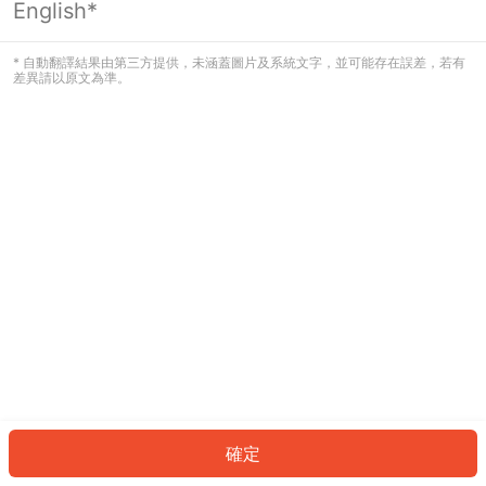
English*
發生錯誤！請登入並再試一次或回到主
頁。
* 自動翻譯結果由第三方提供，未涵蓋圖片及系統文字，並可能存在誤差，若有
差異請以原文為準。
登入
返回首頁
確定
ID: 811957fb5f0-0dd2-49b0-9a62-b99897766bce