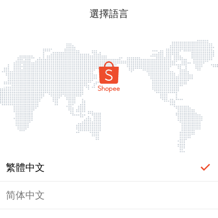
選擇語言
繁體中文
简体中文
頁面無法顯示