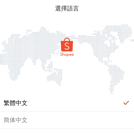
選擇語言
繁體中文
简体中文
頁面無法顯示