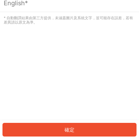
English*
發生錯誤！請登入並再試一次或回到主
頁。
* 自動翻譯結果由第三方提供，未涵蓋圖片及系統文字，並可能存在誤差，若有
差異請以原文為準。
登入
返回首頁
確定
ID: 170029b04f8-6aa4-42b3-9bda-f3c7f4bc907f