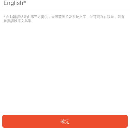
English*
發生錯誤！請登入並再試一次或回到主
頁。
* 自動翻譯結果由第三方提供，未涵蓋圖片及系統文字，並可能存在誤差，若有
差異請以原文為準。
登入
返回首頁
確定
ID: 7182cf7a57f-8eb4-4ad1-bee5-7e83052fdd39