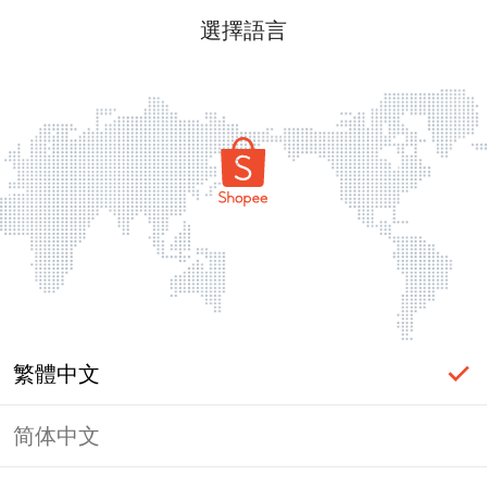
選擇語言
繁體中文
简体中文
頁面無法顯示