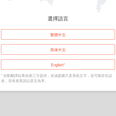
頁面無法顯示
選擇語言
發生錯誤！請登入並再試一次或回到主頁。
繁體中文
登入
简体中文
返回首頁
English*
* 自動翻譯結果由第三方提供，未涵蓋圖片及系統文字，並可能存在誤
差，若有差異請以原文為準。