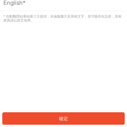
English*
發生錯誤！請登入並再試一次或回到主
頁。
* 自動翻譯結果由第三方提供，未涵蓋圖片及系統文字，並可能存在誤差，若有
差異請以原文為準。
登入
返回首頁
確定
ID: 883593f9d9d-03de-409a-8db2-9aff7868010b