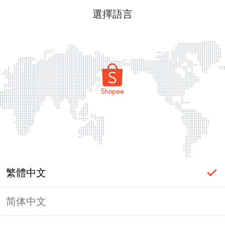
選擇語言
繁體中文
简体中文
頁面無法顯示