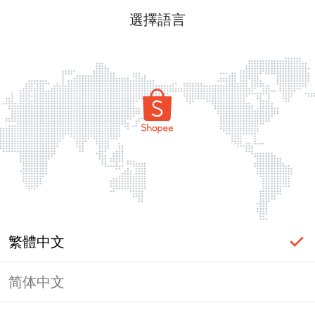
選擇語言
繁體中文
简体中文
頁面無法顯示