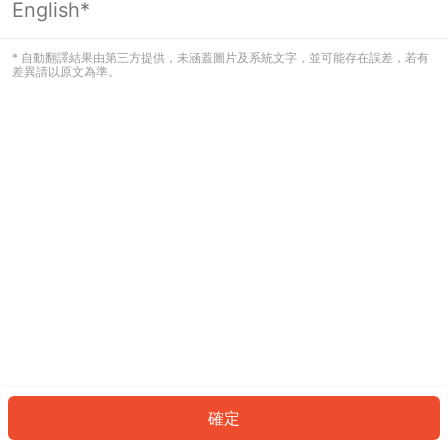
English*
發生錯誤！請登入並再試一次或回到主
頁。
* 自動翻譯結果由第三方提供，未涵蓋圖片及系統文字，並可能存在誤差，若有
差異請以原文為準。
登入
返回首頁
確定
ID: 5388118ce92-c386-4989-b5a2-1e33c282c22b