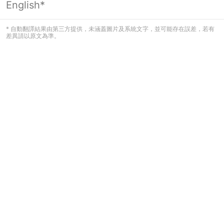
English*
頁面無法顯示
* 自動翻譯結果由第三方提供，未涵蓋圖片及系統文字，並可能存在誤差，若有
差異請以原文為準。
發生錯誤！請登入並再試一次或回到主
頁。
登入
返回首頁