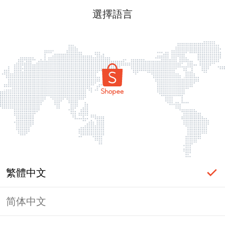
選擇語言
繁體中文
简体中文
頁面無法顯示