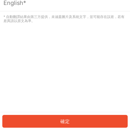
English*
發生錯誤！請登入並再試一次或回到主
頁。
* 自動翻譯結果由第三方提供，未涵蓋圖片及系統文字，並可能存在誤差，若有
差異請以原文為準。
登入
返回首頁
確定
ID: 9196dcdcf97-665a-455d-900f-dab6d72f5bb0