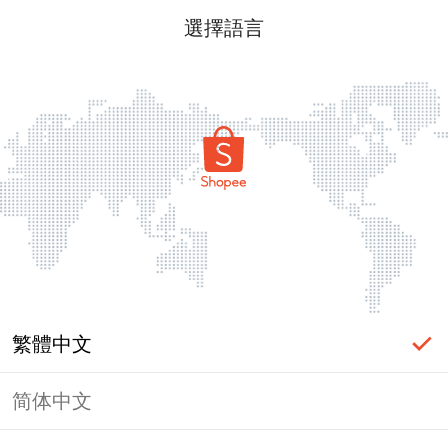
選擇語言
繁體中文
简体中文
頁面無法顯示