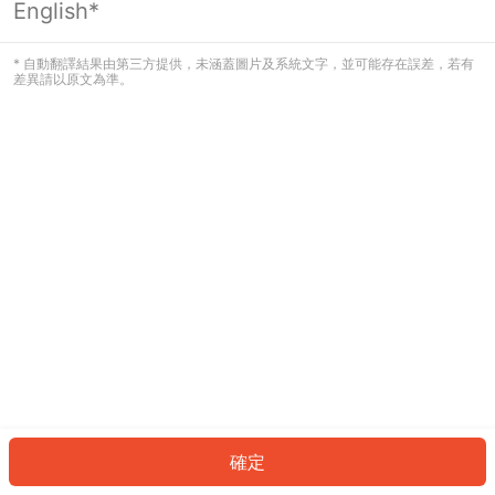
English*
發生錯誤！請登入並再試一次或回到主
頁。
* 自動翻譯結果由第三方提供，未涵蓋圖片及系統文字，並可能存在誤差，若有
差異請以原文為準。
登入
返回首頁
確定
ID: 1713a95b5c4-671f-43a3-b1b5-1ffb9ee29188