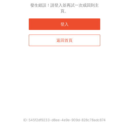
English*
發生錯誤！請登入並再試一次或回到主
頁。
* 自動翻譯結果由第三方提供，未涵蓋圖片及系統文字，並可能存在誤差，若有
差異請以原文為準。
登入
返回首頁
確定
ID: 545f2df9233-d8ee-4e9e-909d-828c78adc874