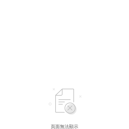
選擇語言
繁體中文
简体中文
頁面無法顯示