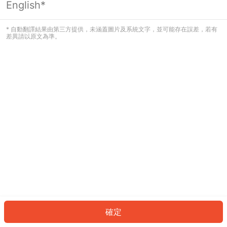
English*
發生錯誤！請登入並再試一次或回到主
頁。
* 自動翻譯結果由第三方提供，未涵蓋圖片及系統文字，並可能存在誤差，若有
差異請以原文為準。
登入
返回首頁
確定
ID: 7044d729f09-8254-4a26-a793-32185f778501