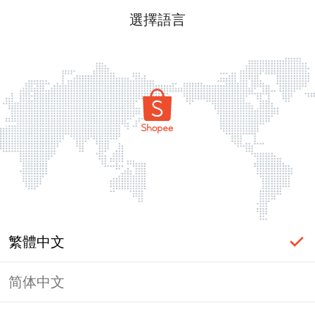
選擇語言
繁體中文
简体中文
頁面無法顯示