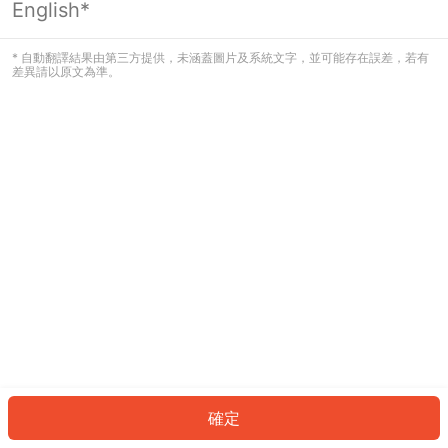
English*
發生錯誤！請登入並再試一次或回到主
頁。
* 自動翻譯結果由第三方提供，未涵蓋圖片及系統文字，並可能存在誤差，若有
差異請以原文為準。
登入
返回首頁
確定
ID: 72a7df9a82-573c-4dcb-bcbe-85a2900e3a4f