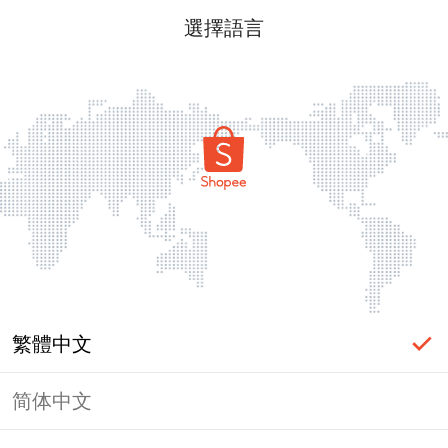
選擇語言
繁體中文
简体中文
頁面無法顯示