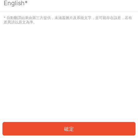
English*
發生錯誤！請登入並再試一次或回到主
頁。
* 自動翻譯結果由第三方提供，未涵蓋圖片及系統文字，並可能存在誤差，若有
差異請以原文為準。
登入
返回首頁
確定
ID: 4657848e9eb-cbda-4ab1-ab46-79f7e182371b