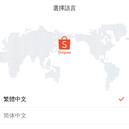
選擇語言
繁體中文
简体中文
頁面無法顯示