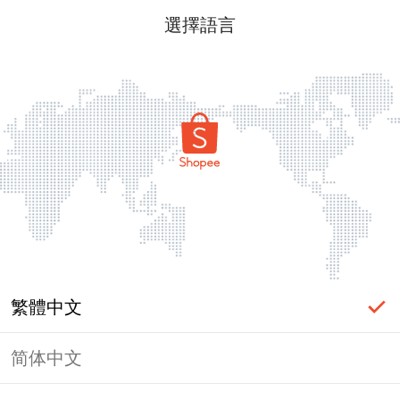
選擇語言
繁體中文
简体中文
頁面無法顯示