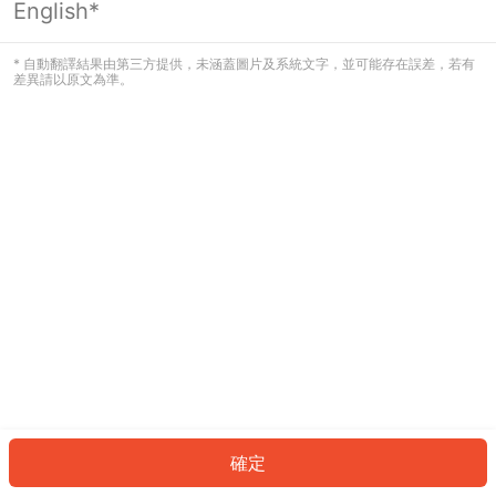
English*
發生錯誤！請登入並再試一次或回到主
頁。
* 自動翻譯結果由第三方提供，未涵蓋圖片及系統文字，並可能存在誤差，若有
差異請以原文為準。
登入
返回首頁
確定
ID: 9063f32ea9b-0509-4fdc-a402-34f3579bd879