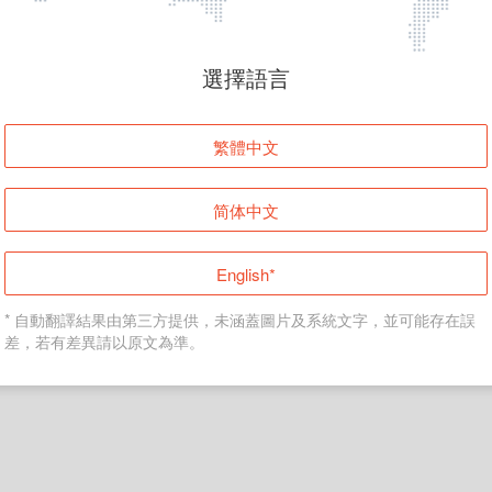
頁面無法顯示
選擇語言
發生錯誤！請登入並再試一次或回到主頁。
繁體中文
登入
简体中文
返回首頁
English*
* 自動翻譯結果由第三方提供，未涵蓋圖片及系統文字，並可能存在誤
差，若有差異請以原文為準。