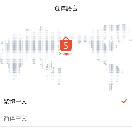
選擇語言
繁體中文
简体中文
頁面無法顯示