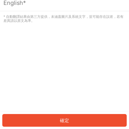
English*
發生錯誤！請登入並再試一次或回到主
頁。
* 自動翻譯結果由第三方提供，未涵蓋圖片及系統文字，並可能存在誤差，若有
差異請以原文為準。
登入
返回首頁
確定
ID: 12ff3b18c0-3ad0-44ef-a923-74df0356c9de