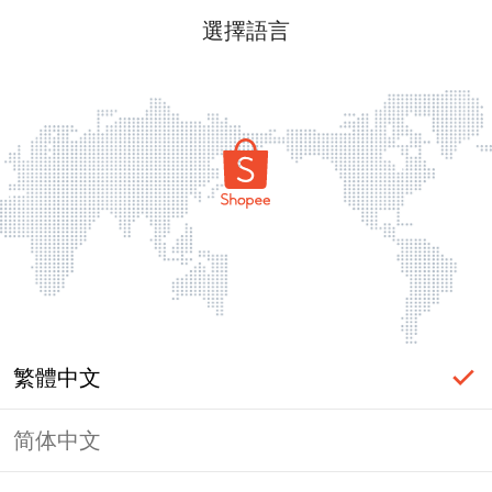
選擇語言
繁體中文
简体中文
頁面無法顯示