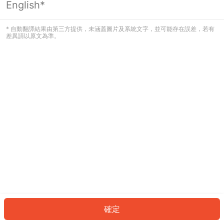
English*
發生錯誤！請登入並再試一次或回到主
頁。
* 自動翻譯結果由第三方提供，未涵蓋圖片及系統文字，並可能存在誤差，若有
差異請以原文為準。
登入
返回首頁
確定
ID: 509c021c98a-e74b-4684-940c-a730d5b4b3bb