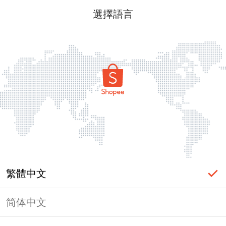
選擇語言
繁體中文
简体中文
頁面無法顯示