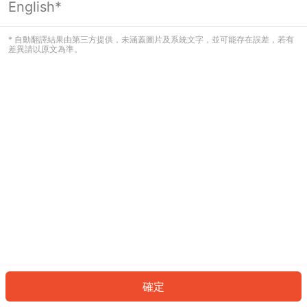
English*
發生錯誤！請登入並再試一次或回到主
頁。
* 自動翻譯結果由第三方提供，未涵蓋圖片及系統文字，並可能存在誤差，若有
差異請以原文為準。
登入
返回首頁
確定
ID: 40172b3a604-c7b3-4fdf-89a7-94d4b39b1466