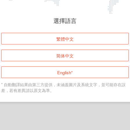
頁面無法顯示
選擇語言
發生錯誤！請登入並再試一次或回到主頁。
繁體中文
登入
简体中文
返回首頁
English*
* 自動翻譯結果由第三方提供，未涵蓋圖片及系統文字，並可能存在誤
差，若有差異請以原文為準。