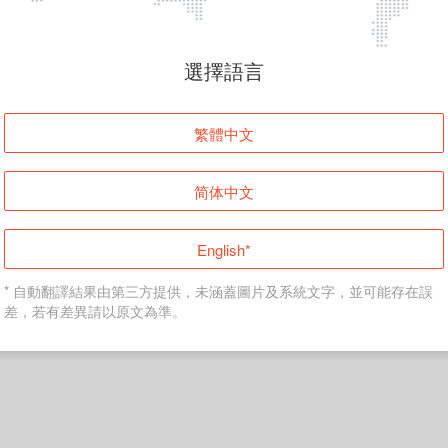
頁面無法顯示
選擇語言
發生錯誤！請登入並再試一次或回到主頁。
繁體中文
登入
简体中文
返回首頁
English*
* 自動翻譯結果由第三方提供，未涵蓋圖片及系統文字，並可能存在誤
差，若有差異請以原文為準。