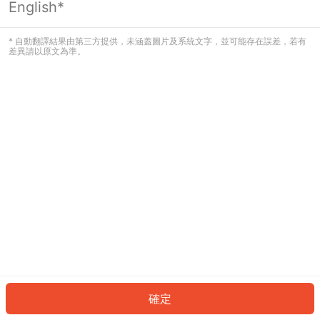
English*
發生錯誤！請登入並再試一次或回到主
頁。
* 自動翻譯結果由第三方提供，未涵蓋圖片及系統文字，並可能存在誤差，若有
差異請以原文為準。
登入
返回首頁
確定
ID: 6203fc241a3-50f5-43c1-adfc-33ac773f71bf