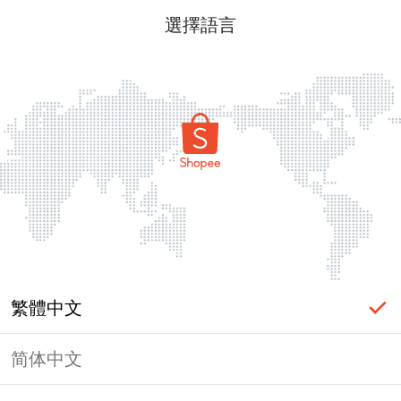
選擇語言
繁體中文
简体中文
頁面無法顯示