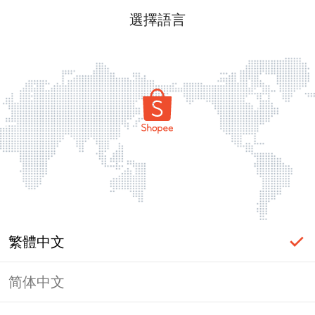
選擇語言
繁體中文
简体中文
頁面無法顯示