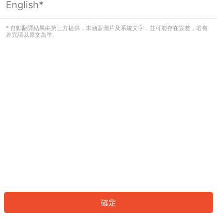
English*
發生錯誤！請登入並再試一次或回到主
頁。
* 自動翻譯結果由第三方提供，未涵蓋圖片及系統文字，並可能存在誤差，若有
差異請以原文為準。
登入
返回首頁
確定
ID: 9767db35782-3a3d-4238-a3c9-0fab87620456