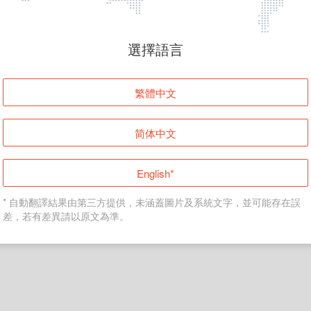
頁面無法顯示
選擇語言
發生錯誤！請登入並再試一次或回到主頁。
繁體中文
登入
简体中文
返回首頁
English*
* 自動翻譯結果由第三方提供，未涵蓋圖片及系統文字，並可能存在誤
差，若有差異請以原文為準。