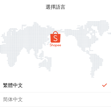
選擇語言
繁體中文
简体中文
頁面無法顯示