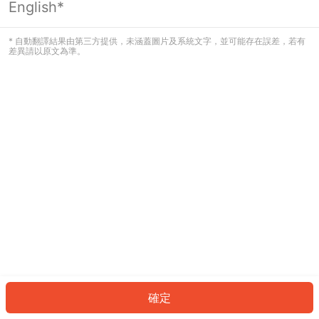
English*
發生錯誤！請登入並再試一次或回到主
頁。
* 自動翻譯結果由第三方提供，未涵蓋圖片及系統文字，並可能存在誤差，若有
差異請以原文為準。
登入
返回首頁
確定
ID: 4680fb3a757-c4d9-4332-980c-a22429df039f