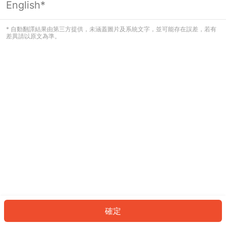
English*
發生錯誤！請登入並再試一次或回到主
頁。
* 自動翻譯結果由第三方提供，未涵蓋圖片及系統文字，並可能存在誤差，若有
差異請以原文為準。
登入
返回首頁
確定
ID: 488b35ab2eb-573f-4d5a-aed4-475b89bb0bec