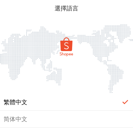
選擇語言
繁體中文
简体中文
頁面無法顯示