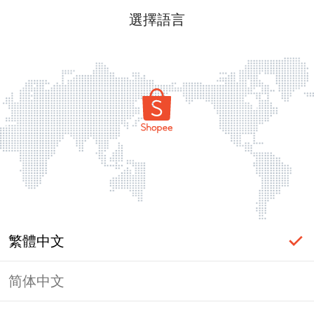
選擇語言
繁體中文
简体中文
頁面無法顯示