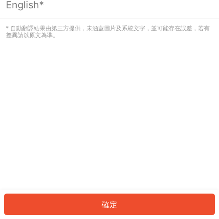
English*
發生錯誤！請登入並再試一次或回到主
頁。
* 自動翻譯結果由第三方提供，未涵蓋圖片及系統文字，並可能存在誤差，若有
差異請以原文為準。
登入
返回首頁
確定
ID: 2402f368aec-6307-4b85-b69d-1d2a542b5950