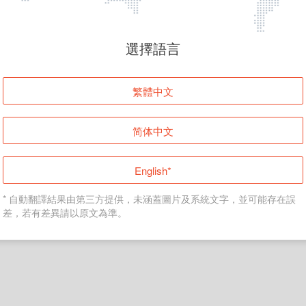
頁面無法顯示
選擇語言
發生錯誤！請登入並再試一次或回到主頁。
繁體中文
登入
简体中文
返回首頁
English*
* 自動翻譯結果由第三方提供，未涵蓋圖片及系統文字，並可能存在誤
差，若有差異請以原文為準。