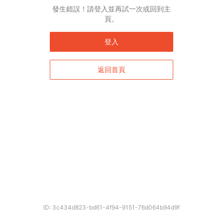
發生錯誤！請登入並再試一次或回到主
頁。
登入
返回首頁
ID: 3c434d823-bd61-4f94-9151-76d064b94d9f