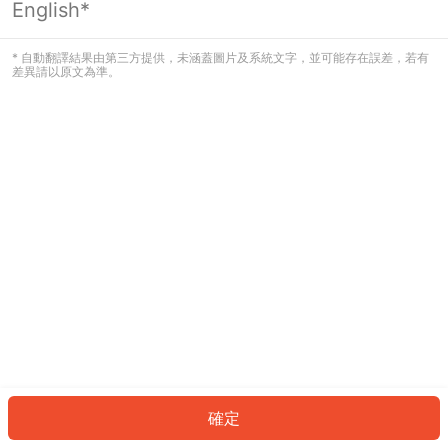
English*
發生錯誤！請登入並再試一次或回到主
頁。
* 自動翻譯結果由第三方提供，未涵蓋圖片及系統文字，並可能存在誤差，若有
差異請以原文為準。
登入
返回首頁
確定
ID: 2012b647f79-0ac7-4515-8302-d2c0dd09e7fe