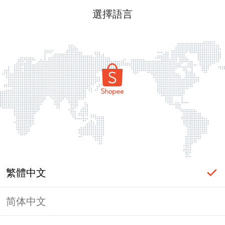
選擇語言
繁體中文
简体中文
頁面無法顯示