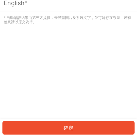
English*
發生錯誤！請登入並再試一次或回到主
頁。
* 自動翻譯結果由第三方提供，未涵蓋圖片及系統文字，並可能存在誤差，若有
差異請以原文為準。
登入
返回首頁
確定
ID: 6415a1ad7d-f486-4bd8-9682-b699718b4132