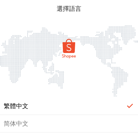
選擇語言
繁體中文
简体中文
頁面無法顯示