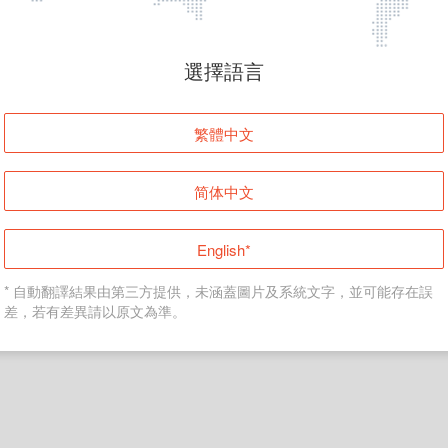
頁面無法顯示
選擇語言
發生錯誤！請登入並再試一次或回到主頁。
繁體中文
登入
简体中文
返回首頁
English*
* 自動翻譯結果由第三方提供，未涵蓋圖片及系統文字，並可能存在誤
差，若有差異請以原文為準。