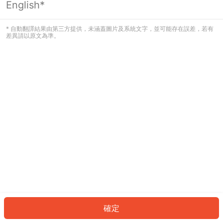
English*
發生錯誤！請登入並再試一次或回到主
頁。
* 自動翻譯結果由第三方提供，未涵蓋圖片及系統文字，並可能存在誤差，若有
差異請以原文為準。
登入
返回首頁
確定
ID: 48ea0d1123-438a-417e-8685-b8b21d0a5018