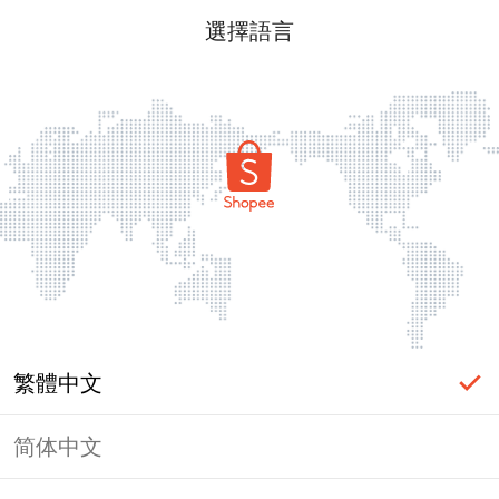
選擇語言
繁體中文
简体中文
頁面無法顯示