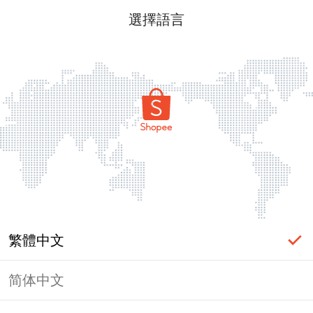
選擇語言
繁體中文
简体中文
頁面無法顯示