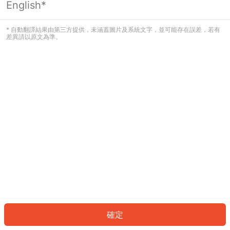
English*
發生錯誤！請登入並再試一次或回到主
頁。
* 自動翻譯結果由第三方提供，未涵蓋圖片及系統文字，並可能存在誤差，若有
差異請以原文為準。
登入
返回首頁
確定
ID: 991ef52e8bb-5c66-4bed-90f6-5c39cb77bd7c