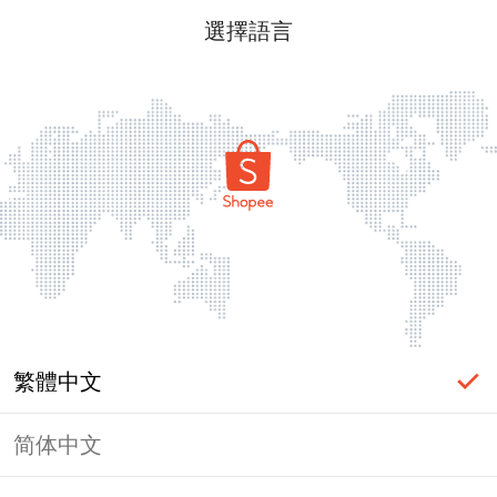
選擇語言
繁體中文
简体中文
頁面無法顯示