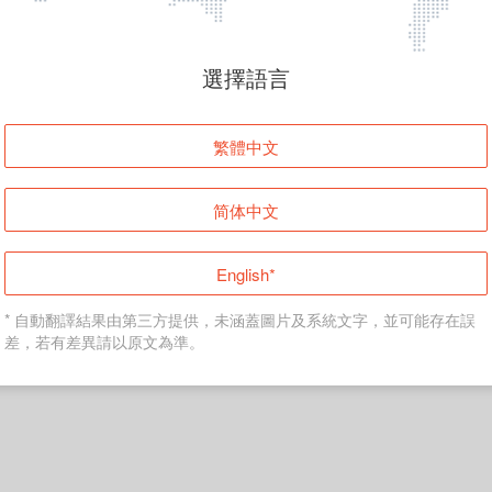
頁面無法顯示
選擇語言
發生錯誤！請登入並再試一次或回到主頁。
繁體中文
登入
简体中文
返回首頁
English*
* 自動翻譯結果由第三方提供，未涵蓋圖片及系統文字，並可能存在誤
差，若有差異請以原文為準。