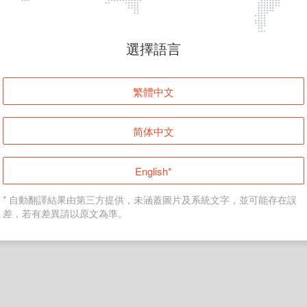
頁面無法顯示
選擇語言
發生錯誤！請登入並再試一次或回到主頁。
繁體中文
登入
简体中文
返回首頁
English*
* 自動翻譯結果由第三方提供，未涵蓋圖片及系統文字，並可能存在誤
差，若有差異請以原文為準。