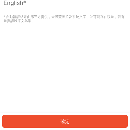
English*
發生錯誤！請登入並再試一次或回到主
頁。
* 自動翻譯結果由第三方提供，未涵蓋圖片及系統文字，並可能存在誤差，若有
差異請以原文為準。
登入
返回首頁
確定
ID: 606bdb8409-ab01-4f1e-99ca-d6a3048a9f00