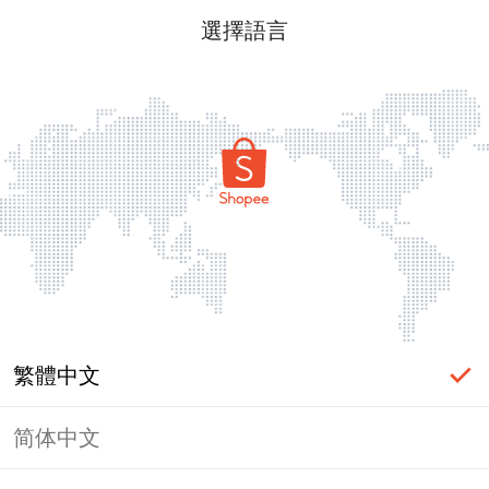
選擇語言
繁體中文
简体中文
頁面無法顯示