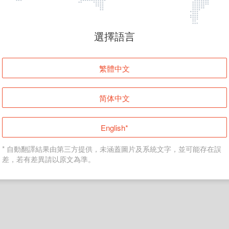
頁面無法顯示
選擇語言
發生錯誤！請登入並再試一次或回到主頁。
繁體中文
登入
简体中文
返回首頁
English*
* 自動翻譯結果由第三方提供，未涵蓋圖片及系統文字，並可能存在誤
差，若有差異請以原文為準。