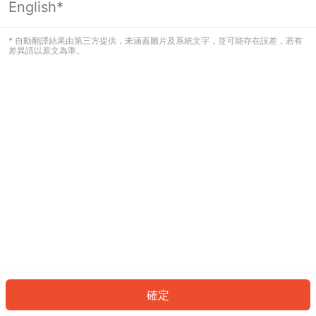
English*
發生錯誤！請登入並再試一次或回到主
頁。
* 自動翻譯結果由第三方提供，未涵蓋圖片及系統文字，並可能存在誤差，若有
差異請以原文為準。
登入
返回首頁
確定
ID: 48954a114f1-395c-42f3-9447-a100cf6bfc27