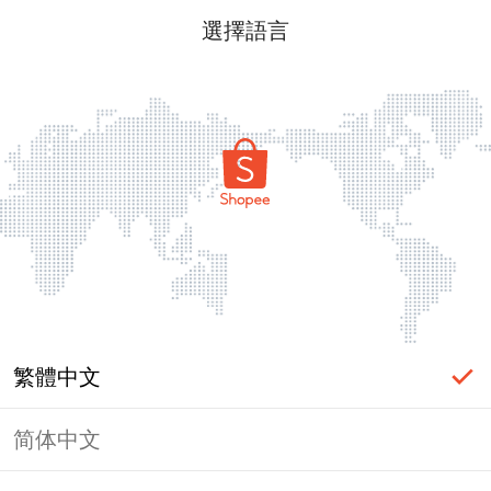
選擇語言
繁體中文
简体中文
頁面無法顯示