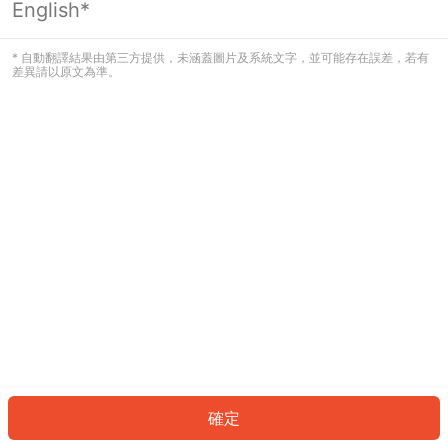
English*
發生錯誤！請登入並再試一次或回到主
頁。
* 自動翻譯結果由第三方提供，未涵蓋圖片及系統文字，並可能存在誤差，若有
差異請以原文為準。
登入
返回首頁
確定
ID: 8856eea11b-a23d-40b2-9e13-5795f64586d0