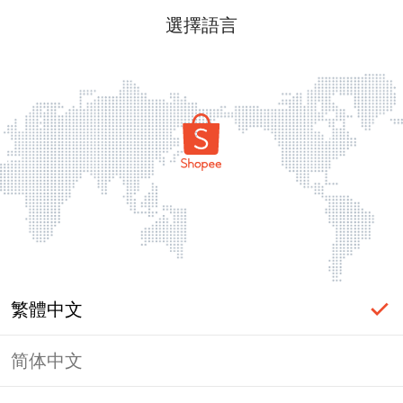
選擇語言
繁體中文
简体中文
頁面無法顯示