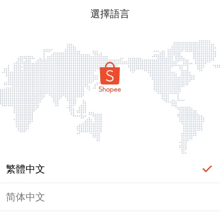
選擇語言
繁體中文
简体中文
頁面無法顯示