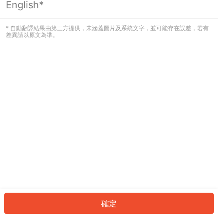
English*
發生錯誤！請登入並再試一次或回到主
頁。
* 自動翻譯結果由第三方提供，未涵蓋圖片及系統文字，並可能存在誤差，若有
差異請以原文為準。
登入
返回首頁
確定
ID: 431965e7a5c-5617-4ab6-8180-8ff1c42234ae