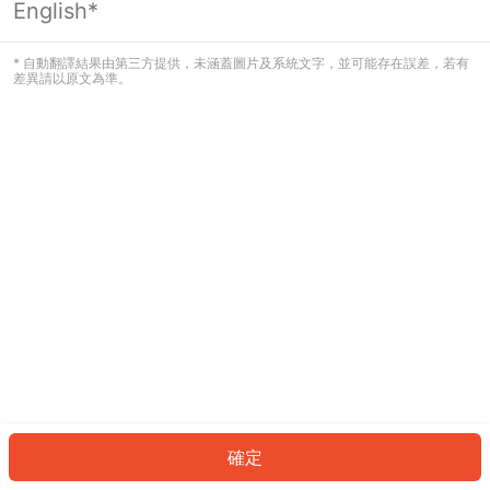
English*
發生錯誤！請登入並再試一次或回到主
頁。
* 自動翻譯結果由第三方提供，未涵蓋圖片及系統文字，並可能存在誤差，若有
差異請以原文為準。
登入
返回首頁
確定
ID: 4463917b21a-5073-44c7-b764-eada4c0c6d26