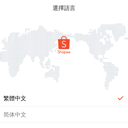
選擇語言
繁體中文
简体中文
頁面無法顯示