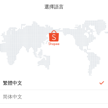
選擇語言
繁體中文
简体中文
頁面無法顯示