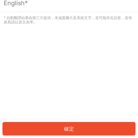
English*
發生錯誤！請登入並再試一次或回到主
頁。
* 自動翻譯結果由第三方提供，未涵蓋圖片及系統文字，並可能存在誤差，若有
差異請以原文為準。
登入
返回首頁
確定
ID: 566c47c91ac-fc41-49db-85ad-554d11b63863