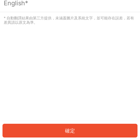
English*
發生錯誤！請登入並再試一次或回到主
頁。
* 自動翻譯結果由第三方提供，未涵蓋圖片及系統文字，並可能存在誤差，若有
差異請以原文為準。
登入
返回首頁
確定
ID: 52894a05fbf-435a-42b1-9d2c-81659bdb2109