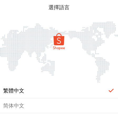
選擇語言
繁體中文
简体中文
頁面無法顯示