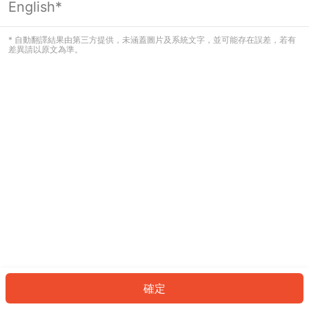
English*
發生錯誤！請登入並再試一次或回到主
頁。
* 自動翻譯結果由第三方提供，未涵蓋圖片及系統文字，並可能存在誤差，若有
差異請以原文為準。
登入
返回首頁
確定
ID: 4952406f61e-de87-45f7-8550-2dbf8b089130