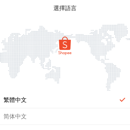
選擇語言
繁體中文
简体中文
頁面無法顯示