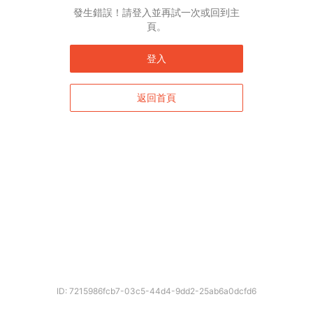
發生錯誤！請登入並再試一次或回到主
頁。
登入
返回首頁
ID: 7215986fcb7-03c5-44d4-9dd2-25ab6a0dcfd6