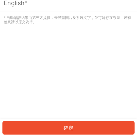
English*
發生錯誤！請登入並再試一次或回到主
頁。
* 自動翻譯結果由第三方提供，未涵蓋圖片及系統文字，並可能存在誤差，若有
差異請以原文為準。
登入
返回首頁
確定
ID: 683029bf34f-4df9-4d86-a2da-2c5742f7001c