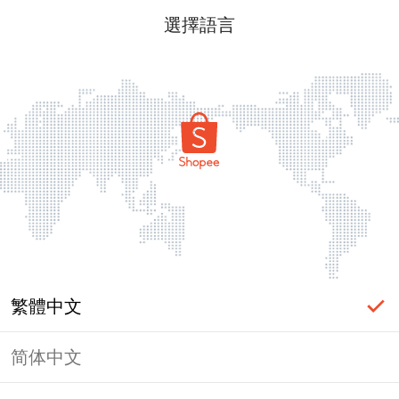
選擇語言
繁體中文
简体中文
頁面無法顯示