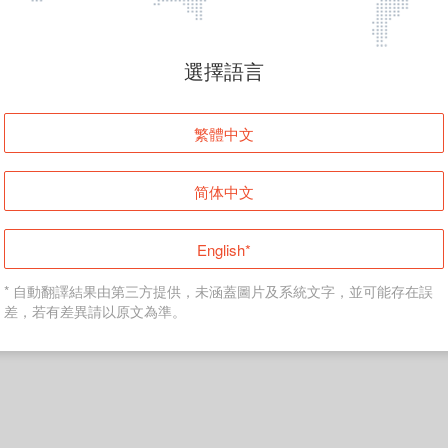
頁面無法顯示
選擇語言
發生錯誤！請登入並再試一次或回到主頁。
繁體中文
登入
简体中文
返回首頁
English*
* 自動翻譯結果由第三方提供，未涵蓋圖片及系統文字，並可能存在誤
差，若有差異請以原文為準。