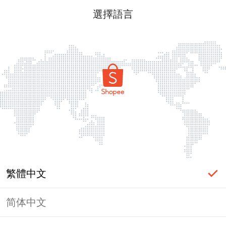
選擇語言
繁體中文
简体中文
頁面無法顯示