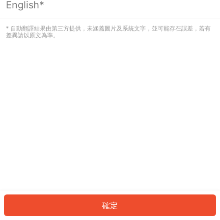
English*
發生錯誤！請登入並再試一次或回到主
頁。
* 自動翻譯結果由第三方提供，未涵蓋圖片及系統文字，並可能存在誤差，若有
差異請以原文為準。
登入
返回首頁
確定
ID: 755fb658d22-ec07-45d4-90c9-091baa8b3853