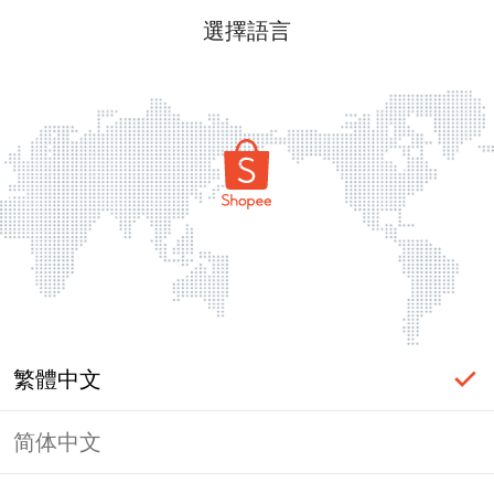
選擇語言
繁體中文
简体中文
頁面無法顯示