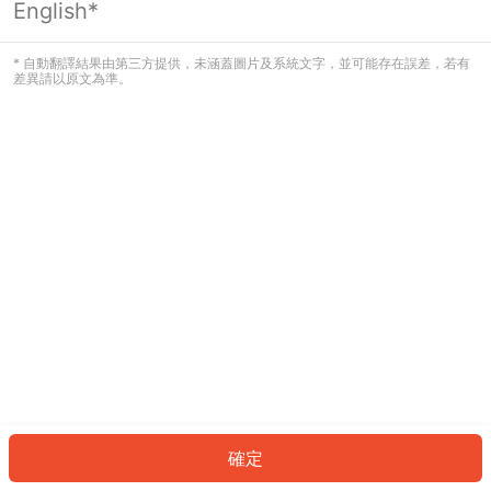
English*
發生錯誤！請登入並再試一次或回到主
頁。
* 自動翻譯結果由第三方提供，未涵蓋圖片及系統文字，並可能存在誤差，若有
差異請以原文為準。
登入
返回首頁
確定
ID: 6755da485e7-e085-4e4f-94d2-34ca8e14d696